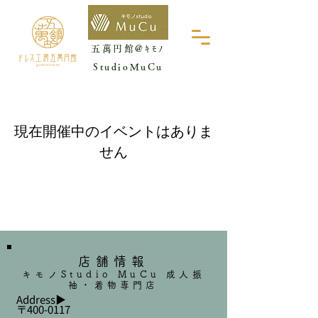
​五萬円館@ｷﾓﾉ
StudioMuCu
現在開催中のイベントはありま
せん
店舗情報
キモノStudio MuCu 成人振
袖・着物専門店
Address▶︎
〒400-0117