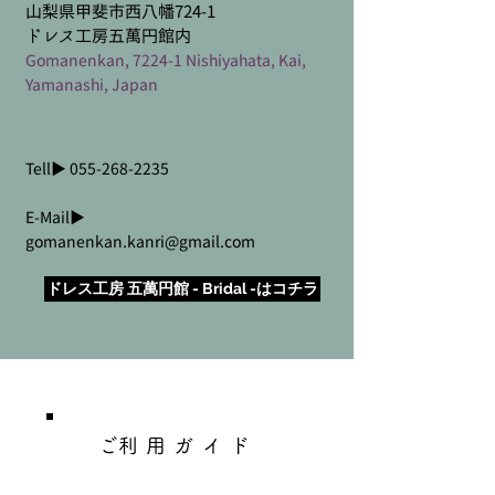
山梨県甲斐市西八幡724-1
ドレス工房五萬円館内
Gomanenkan, 7224-1 Nishiyahata, Kai,
Yamanashi, Japan
Tell▶︎
055-268-2235
E-Mail▶︎
gomanenkan.kanri@gmail.com
ドレス工房 五萬円館 - Bridal -はコチラ
​ご利用ガイド